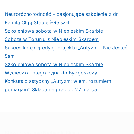
Neuroróżnorodność – pasjonujące szkolenie z dr
Kamilą Olgą Stępień-Rejszel
Szkoleniowa sobota w Niebieskim Skarbie
Sobota w Toruniu z Niebieskim Skarbem
Sukces kolejnej edycji projektu „Autyzm – Nie Jesteś
Sam
Szkoleniowa sobota w Niebieskim Skarbie
Wycieczka integracyjna do Bydgoszczy
Konkurs plastyczny „Autyzm: wiem, rozumiem,
pomagam”. Składanie prac do 27 marca
Stowarzyszenie Niebieski Skarb