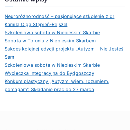
Neuroróżnorodność – pasjonujące szkolenie z dr
Kamilą Olgą Stępień-Rejszel
Szkoleniowa sobota w Niebieskim Skarbie
Sobota w Toruniu z Niebieskim Skarbem
Sukces kolejnej edycji projektu „Autyzm – Nie Jesteś
Sam
Szkoleniowa sobota w Niebieskim Skarbie
Wycieczka integracyjna do Bydgoszczy
Konkurs plastyczny „Autyzm: wiem, rozumiem,
pomagam”. Składanie prac do 27 marca