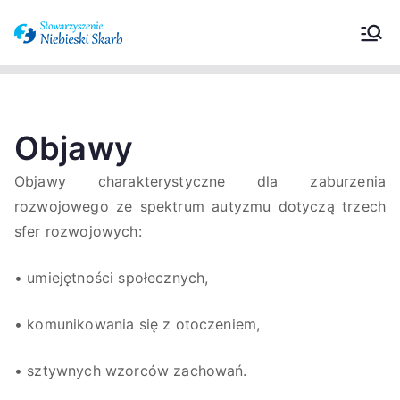
Stowarzyszeni
Wspieramy osoby z zaburzeniami ze
spektrum autyzmu oraz ich
e Niebieski
opiekunów.
Skarb –
Objawy
Objawy charakterystyczne dla zaburzenia
Zaburzenia ze
rozwojowego ze spektrum autyzmu dotyczą trzech
spektrum
sfer rozwojowych:
autyzmu
• umiejętności społecznych,
• komunikowania się z otoczeniem,
• sztywnych wzorców zachowań.