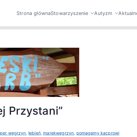
Strona główna
Stowarzyszenie
Autyzm
Aktualn
nie Niebieski Skarb – 
mi ze spektrum autyzmu oraz ich opiekunów.
utyzmu
j Przystani”
per węgrzyn
,
łebień
,
marekwęgrzyn
,
pomagamy kacprowi