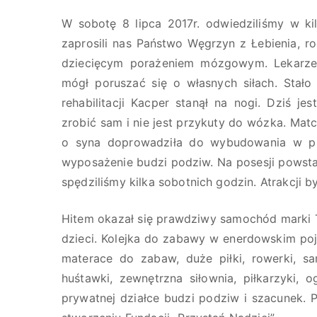
W sobotę 8 lipca 2017r. odwiedziliśmy w ki
zaprosili nas Państwo Węgrzyn z Łebienia, r
dziecięcym porażeniem mózgowym. Lekarze 
mógł poruszać się o własnych siłach. Stało 
rehabilitacji Kacper stanął na nogi. Dziś j
zrobić sam i nie jest przykuty do wózka. Mat
o syna doprowadziła do wybudowania w piw
wyposażenie budzi podziw. Na posesji powstał
spędziliśmy kilka sobotnich godzin. Atrakcji 
Hitem okazał się prawdziwy samochód marki Tr
dzieci. Kolejka do zabawy w enerdowskim poj
materace do zabaw, duże piłki, rowerki, s
huśtawki, zewnętrzna siłownia, piłkarzyki, 
prywatnej działce budzi podziw i szacunek. 