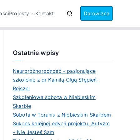
ości
Projekty
Kontakt
Darowizna
Zaburzenia ze
Ostatnie wpisy
Neuroróżnorodność – pasjonujące
szkolenie z dr Kamilą Olgą Stępień-
Rejszel
Szkoleniowa sobota w Niebieskim
Skarbie
Sobota w Toruniu z Niebieskim Skarbem
Sukces kolejnej edycji projektu „Autyzm
– Nie Jesteś Sam