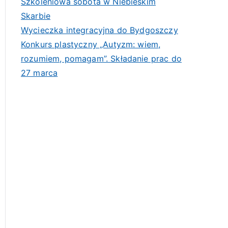
Szkoleniowa sobota w Niebieskim
Skarbie
Wycieczka integracyjna do Bydgoszczy
Konkurs plastyczny „Autyzm: wiem,
rozumiem, pomagam”. Składanie prac do
27 marca