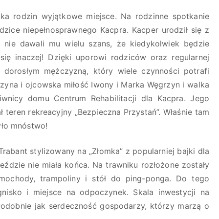
lka rodzin wyjątkowe miejsce. Na rodzinne spotkanie
odzice niepełnosprawnego Kacpra. Kacper urodził się z
nie dawali mu wielu szans, że kiedykolwiek będzie
się inaczej! Dzięki uporowi rodziców oraz regularnej
est dorosłym mężczyzną, który wiele czynności potrafi
czyna i ojcowska miłość Iwony i Marka Węgrzyn i walka
nicy domu Centrum Rehabilitacji dla Kacpra. Jego
 teren rekreacyjny „Bezpieczna Przystań”. Właśnie tam
było mnóstwo!
abant stylizowany na „Złomka” z popularniej bajki dla
eździe nie miała końca. Na trawniku rozłożone zostały
amochody, trampoliny i stół do ping-ponga. Do tego
ognisko i miejsce na odpoczynek. Skala inwestycji na
Podobnie jak serdeczność gospodarzy, którzy marzą o