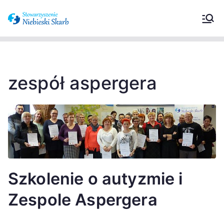
Stowarzyszeni
Wspieramy osoby z zaburzeniami ze
spektrum autyzmu oraz ich
e Niebieski
opiekunów.
Skarb –
zespół aspergera
Zaburzenia ze
spektrum
autyzmu
Szkolenie o autyzmie i
Zespole Aspergera