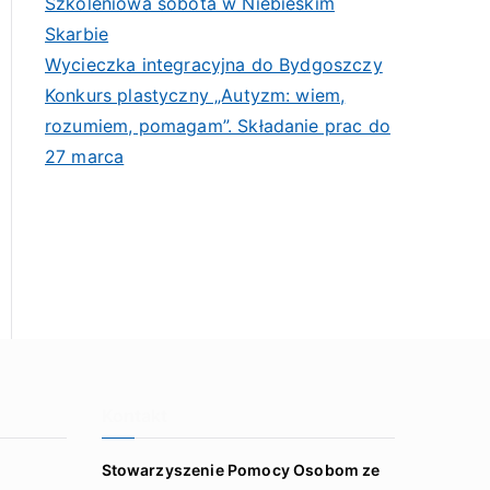
Szkoleniowa sobota w Niebieskim
Skarbie
Wycieczka integracyjna do Bydgoszczy
Konkurs plastyczny „Autyzm: wiem,
rozumiem, pomagam”. Składanie prac do
27 marca
Kontakt
Stowarzyszenie Pomocy Osobom ze