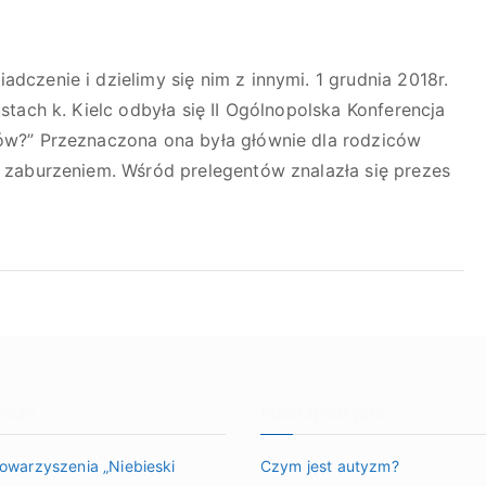
czenie i dzielimy się nim z innymi. 1 grudnia 2018r.
tach k. Kielc odbyła się II Ogólnopolska Konferencja
ów?” Przeznaczona ona była głównie dla rodziców
 zaburzeniem. Wśród prelegentów znalazła się prezes
acja
Poznaj autyzm
towarzyszenia „Niebieski
Czym jest autyzm?