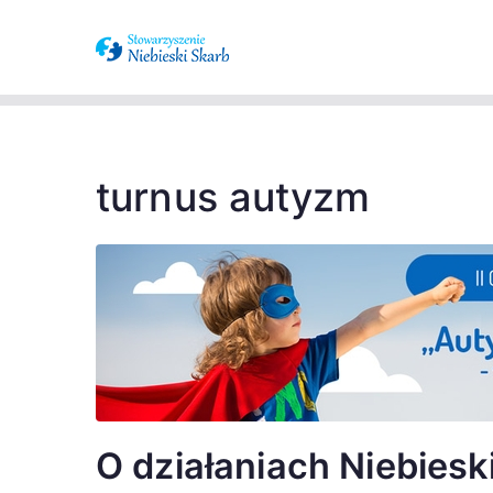
Stowarzysze
Wspieramy osoby z zaburzenia
spektrum a
turnus autyzm
O działaniach Niebiesk