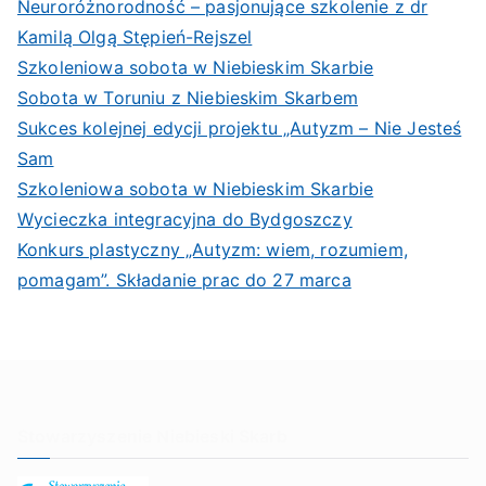
Neuroróżnorodność – pasjonujące szkolenie z dr
Kamilą Olgą Stępień-Rejszel
Szkoleniowa sobota w Niebieskim Skarbie
Sobota w Toruniu z Niebieskim Skarbem
Sukces kolejnej edycji projektu „Autyzm – Nie Jesteś
Sam
Szkoleniowa sobota w Niebieskim Skarbie
Wycieczka integracyjna do Bydgoszczy
Konkurs plastyczny „Autyzm: wiem, rozumiem,
pomagam”. Składanie prac do 27 marca
Stowarzyszenie Niebieski Skarb