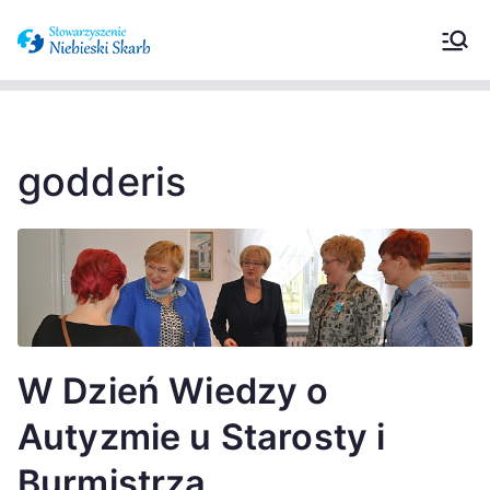
Stowarzyszeni
Wspieramy osoby z zaburzeniami ze
spektrum autyzmu oraz ich
e Niebieski
opiekunów.
Skarb –
godderis
Zaburzenia ze
spektrum
autyzmu
W Dzień Wiedzy o
Autyzmie u Starosty i
Burmistrza