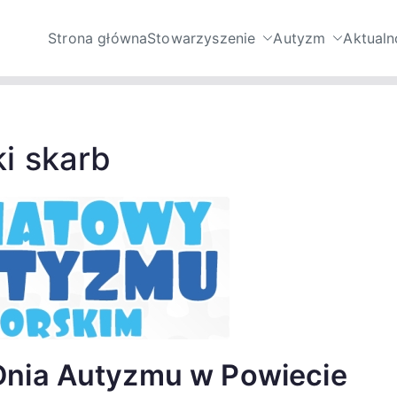
Strona główna
Stowarzyszenie
Autyzm
Aktualn
nie Niebieski Skarb – 
mi ze spektrum autyzmu oraz ich opiekunów.
utyzmu
i skarb
nia Autyzmu w Powiecie