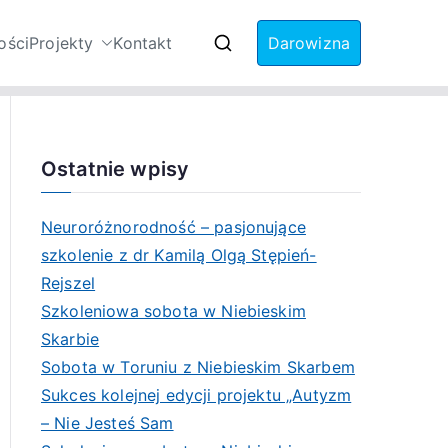
ości
Projekty
Kontakt
Darowizna
Zaburzenia ze
Ostatnie wpisy
Neuroróżnorodność – pasjonujące
szkolenie z dr Kamilą Olgą Stępień-
Rejszel
Szkoleniowa sobota w Niebieskim
Skarbie
Sobota w Toruniu z Niebieskim Skarbem
Sukces kolejnej edycji projektu „Autyzm
– Nie Jesteś Sam