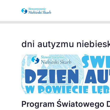
Stowarzysze
Wspieramy osoby z zaburzenia
spektrum a
dni autyzmu niebiesk
Program Światowego D