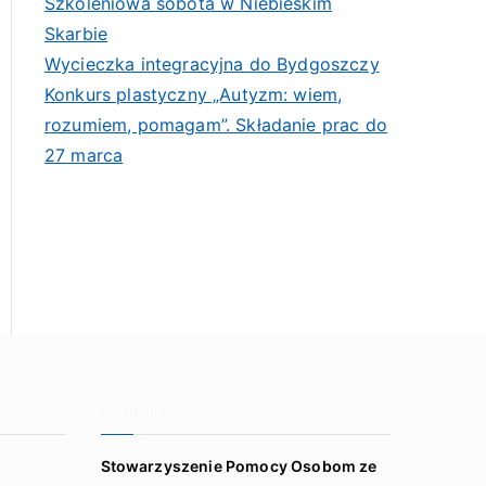
Szkoleniowa sobota w Niebieskim
Skarbie
Wycieczka integracyjna do Bydgoszczy
Konkurs plastyczny „Autyzm: wiem,
rozumiem, pomagam”. Składanie prac do
27 marca
Kontakt
Stowarzyszenie Pomocy Osobom ze