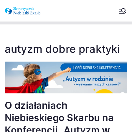
Stowarzyszeni
Wspieramy osoby z zaburzeniami ze
spektrum autyzmu oraz ich
e Niebieski
opiekunów.
Skarb –
autyzm dobre praktyki
Zaburzenia ze
spektrum
autyzmu
O działaniach
Niebieskiego Skarbu na
Konferencji „Autyzm w