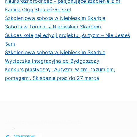
Neuroróżnorodność – pasjonujące szkolenie z dr
Kamilą Olgą Stępień-Rejszel
Szkoleniowa sobota w Niebieskim Skarbie
Sobota w Toruniu z Niebieskim Skarbem
Sukces kolejnej edycji projektu „Autyzm – Nie Jesteś
Sam
Szkoleniowa sobota w Niebieskim Skarbie
Wycieczka integracyjna do Bydgoszczy
Konkurs plastyczny „Autyzm: wiem, rozumiem,
pomagam”. Składanie prac do 27 marca
Stowarzyszenie Niebieski Skarb