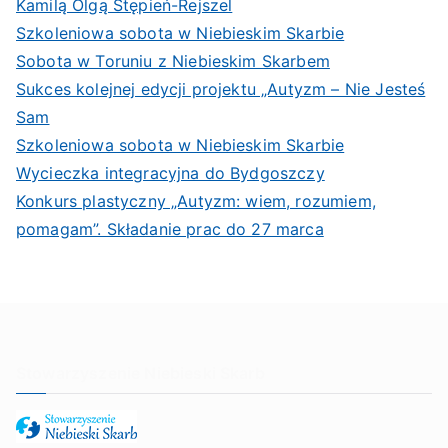
Kamilą Olgą Stępień-Rejszel
Szkoleniowa sobota w Niebieskim Skarbie
Sobota w Toruniu z Niebieskim Skarbem
Sukces kolejnej edycji projektu „Autyzm – Nie Jesteś
Sam
Szkoleniowa sobota w Niebieskim Skarbie
Wycieczka integracyjna do Bydgoszczy
Konkurs plastyczny „Autyzm: wiem, rozumiem,
pomagam”. Składanie prac do 27 marca
Stowarzyszenie Niebieski Skarb