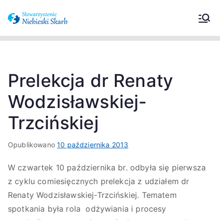
Stowarzyszeni
Wspieramy osoby z zaburzeniami ze
spektrum autyzmu oraz ich
e Niebieski
opiekunów.
Skarb –
Prelekcja dr Renaty
Wodzisławskiej-
Zaburzenia ze
Trzcińskiej
spektrum
Opublikowano
10 października 2013
autyzmu
W czwartek 10 października br. odbyła się pierwsza
z cyklu comiesięcznych prelekcja z udziałem dr
Renaty Wodzisławskiej-Trzcińskiej. Tematem
spotkania była rola odżywiania i procesy