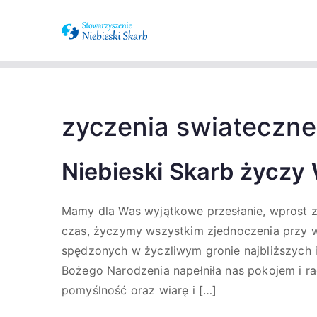
Stowarzysze
Wspieramy osoby z zaburzenia
spektrum a
zyczenia swiateczne
Niebieski Skarb życzy
Mamy dla Was wyjątkowe przesłanie, wprost z 
czas, życzymy wszystkim zjednoczenia przy wig
spędzonych w życzliwym gronie najbliższych i 
Bożego Narodzenia napełniła nas pokojem i r
pomyślność oraz wiarę i […]