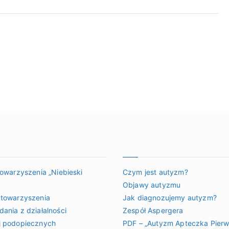
acja
Poznaj autyzm
towarzyszenia „Niebieski
Czym jest autyzm?
Objawy autyzmu
towarzyszenia
Jak diagnozujemy autyzm?
ania z działalności
Zespół Aspergera
j podopiecznych
PDF – „Autyzm Apteczka Pierw