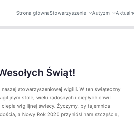
Strona główna
Stowarzyszenie
Autyzm
Aktualn
nie Niebieski Skarb – 
mi ze spektrum autyzmu oraz ich opiekunów.
utyzmu
 Wesołych Świąt!
naszej stowarzyszeniowej wigilii. W ten świąteczny
ilijnym stole, wielu radosnych i ciepłych chwil
ciepła wigilijnej świecy. Życzymy, by tajemnica
adością, a Nowy Rok 2020 przyniósł nam szczęście,