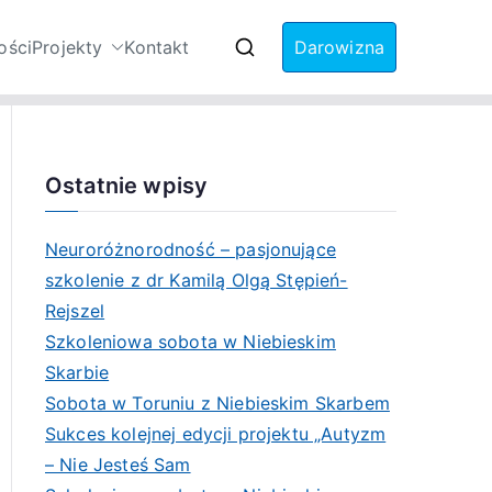
ości
Projekty
Kontakt
Darowizna
Zaburzenia ze
Ostatnie wpisy
Neuroróżnorodność – pasjonujące
szkolenie z dr Kamilą Olgą Stępień-
Rejszel
Szkoleniowa sobota w Niebieskim
Skarbie
Sobota w Toruniu z Niebieskim Skarbem
Sukces kolejnej edycji projektu „Autyzm
– Nie Jesteś Sam