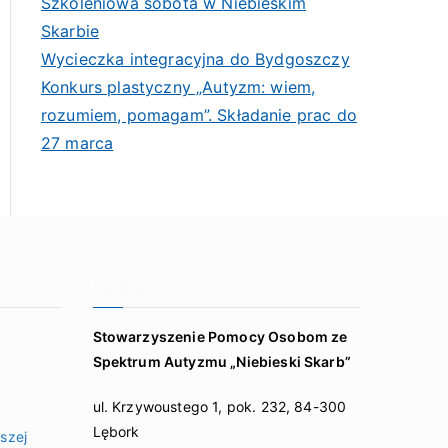
Szkoleniowa sobota w Niebieskim
Skarbie
Wycieczka integracyjna do Bydgoszczy
Konkurs plastyczny „Autyzm: wiem,
rozumiem, pomagam”. Składanie prac do
27 marca
Kontakt
Stowarzyszenie Pomocy Osobom ze
Spektrum Autyzmu „Niebieski Skarb”
ul. Krzywoustego 1, pok. 232, 84-300
Lębork
szej