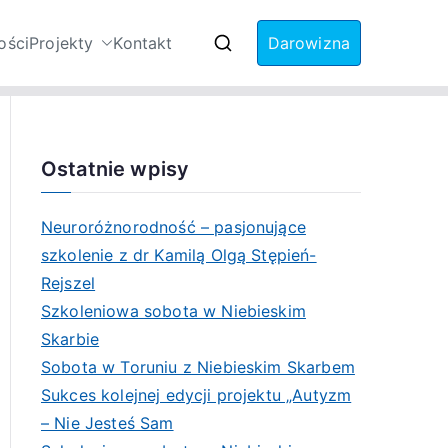
ości
Projekty
Kontakt
Darowizna
Zaburzenia ze
Ostatnie wpisy
Neuroróżnorodność – pasjonujące
szkolenie z dr Kamilą Olgą Stępień-
Rejszel
Szkoleniowa sobota w Niebieskim
Skarbie
Sobota w Toruniu z Niebieskim Skarbem
Sukces kolejnej edycji projektu „Autyzm
– Nie Jesteś Sam