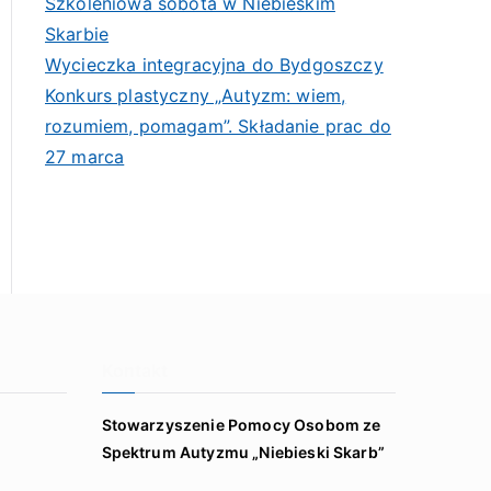
Szkoleniowa sobota w Niebieskim
Skarbie
Wycieczka integracyjna do Bydgoszczy
Konkurs plastyczny „Autyzm: wiem,
rozumiem, pomagam”. Składanie prac do
27 marca
Kontakt
Stowarzyszenie Pomocy Osobom ze
Spektrum Autyzmu „Niebieski Skarb”