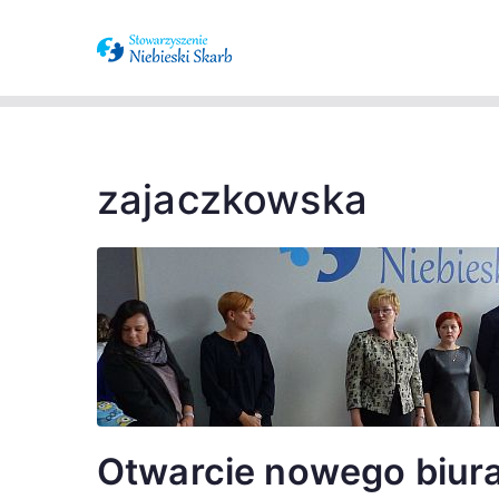
Stowarzysze
Wspieramy osoby z zaburzenia
spektrum a
zajaczkowska
Otwarcie nowego biura