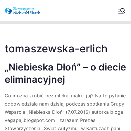
Stowarzyszeni
Wspieramy osoby z zaburzeniami ze
spektrum autyzmu oraz ich
e Niebieski
opiekunów.
Skarb –
tomaszewska-erlich
Zaburzenia ze
„Niebieska Dłoń” – o diecie
spektrum
eliminacyjnej
autyzmu
Co można zrobić bez mleka, mąki i jaj? Na to pytanie
odpowiedziała nam dzisiaj podczas spotkania Grupy
Wsparcia „Niebieska Dłoń” (7.07.2016) autorka bloga
vegapaj.blogspot.com i zarazem Prezes
Stowarzyszenia „Świat Autyzmu” w Kartuzach pani