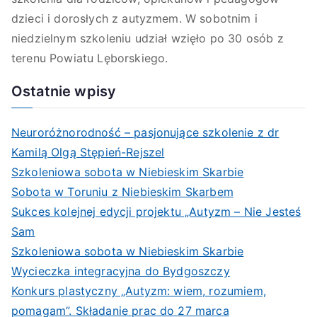
dzieci i dorosłych z autyzmem. W sobotnim i
niedzielnym szkoleniu udział wzięło po 30 osób z
terenu Powiatu Lęborskiego.
Ostatnie wpisy
Neuroróżnorodność – pasjonujące szkolenie z dr
Kamilą Olgą Stępień-Rejszel
Szkoleniowa sobota w Niebieskim Skarbie
Sobota w Toruniu z Niebieskim Skarbem
Sukces kolejnej edycji projektu „Autyzm – Nie Jesteś
Sam
Szkoleniowa sobota w Niebieskim Skarbie
Wycieczka integracyjna do Bydgoszczy
Konkurs plastyczny „Autyzm: wiem, rozumiem,
pomagam”. Składanie prac do 27 marca