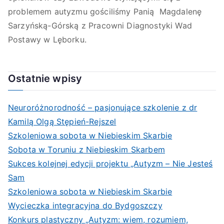
problemem autyzmu gościliśmy Panią Magdalenę
Sarzyńską-Górską z Pracowni Diagnostyki Wad
Postawy w Lęborku.
Ostatnie wpisy
Neuroróżnorodność – pasjonujące szkolenie z dr
Kamilą Olgą Stępień-Rejszel
Szkoleniowa sobota w Niebieskim Skarbie
Sobota w Toruniu z Niebieskim Skarbem
Sukces kolejnej edycji projektu „Autyzm – Nie Jesteś
Sam
Szkoleniowa sobota w Niebieskim Skarbie
Wycieczka integracyjna do Bydgoszczy
Konkurs plastyczny „Autyzm: wiem, rozumiem,