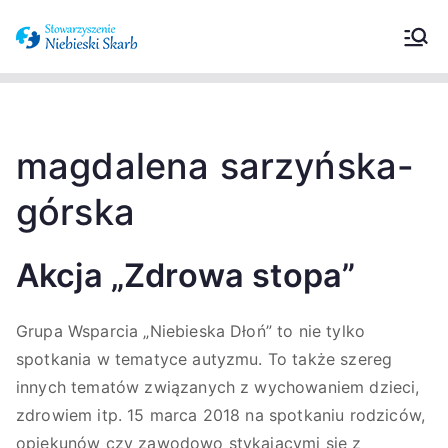
Stowarzyszeni
Wspieramy osoby z zaburzeniami ze
spektrum autyzmu oraz ich
e Niebieski
opiekunów.
Skarb –
magdalena sarzyńska-
górska
Zaburzenia ze
spektrum
Akcja „Zdrowa stopa”
autyzmu
Grupa Wsparcia „Niebieska Dłoń” to nie tylko
spotkania w tematyce autyzmu. To także szereg
innych tematów związanych z wychowaniem dzieci,
zdrowiem itp. 15 marca 2018 na spotkaniu rodziców,
opiekunów czy zawodowo stykającymi się z