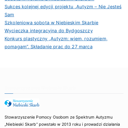
Sukces kolejnej edycji projektu „Autyzm – Nie Jesteś
Sam
Szkoleniowa sobota w Niebieskim Skarbie
Wycieczka integracyjna do Bydgoszczy
Konkurs plastyczny „Autyzm: wiem, rozumiem,
pomagam”. Składanie prac do 27 marca
Stowarzyszenie Niebieski Skarb
Stowarzyszenie Pomocy Osobom ze Spektrum Autyzmu
„Niebieski Skarb” powstało w 2013 roku i prowadzi działania